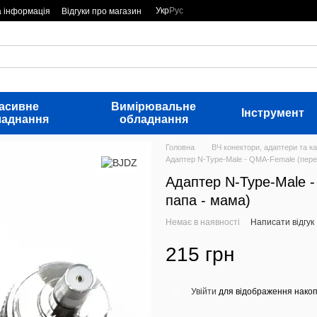
Укр
Рус
а інформація
Відгуки про магазин
асивне
Вимірювальне
Інструмент
ладнання
обладнання
Головна
ВЧ конектори, адаптери та ка
Адаптер N-Type-Male - QMA-Female (пере
Адаптер N-Type-Male 
папа - мама)
Немає в наявності
Написати відгук
215 грн
Увійти
для відображення накоп
%