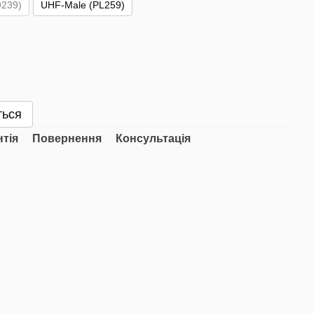
239)
UHF-Male (PL259)
ться
нтія
Повернення
Консультація