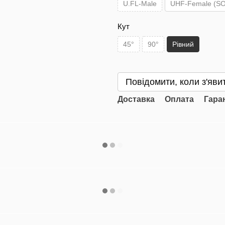
U.FL-Male
UHF-Female (SO
Кут
45°
90°
Рівний
Повідомити, коли з'яви
Доставка
Оплата
Гара