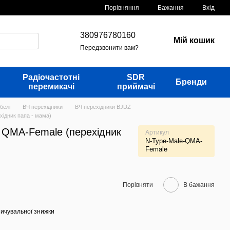
Порівняння
Бажання
Вхід
380976780160
Мій кошик
Передзвонити вам?
Радіочастотні
SDR
Бренди
перемикачі
приймачі
белі
ВЧ перехідники
ВЧ перехідники BJDZ
хідник папа - мама)
- QMA-Female (перехідник
Артикул
N-Type-Male-QMA-
Female
Порівняти
В бажання
ичувальної знижки