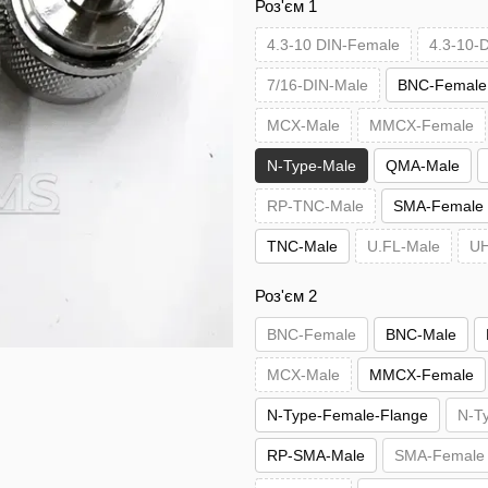
Роз'єм 1
4.3-10 DIN-Female
4.3-10-
7/16-DIN-Male
BNC-Female
MCX-Male
MMCX-Female
N-Type-Male
QMA-Male
RP-TNC-Male
SMA-Female
TNC-Male
U.FL-Male
UH
Роз'єм 2
BNC-Female
BNC-Male
MCX-Male
MMCX-Female
N-Type-Female-Flange
N-T
RP-SMA-Male
SMA-Female