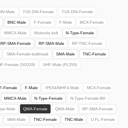
DIN-Male
7/16 DIN-Female
7/16-DIN-Female
BNC-Male
F-Female
F-Male
MCX-Female
MMCX-Male
Motorola bolt
N-Type-Female
RP-SMA-Female
RP-SMA-Male
RP-TNC-Female
SMA-Female-bulkhead
SMA-Male
TNC-Female
F-Female (SO239)
UHF-Male (PL259)
F-Female
F-Male
IPEX4/MHF4-Male
MCX-Female
MMCX-Male
N-Type-Female
N-Type-Female-BH
ype-Male
QMA-Female
QMA-Male
RP-SMA-Female
SMA-Male
TNC-Female
TNC-Male
U.FL-Female