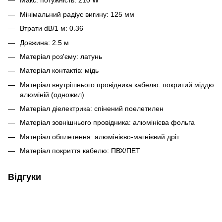
Макс. потужність: 210 W
Мінімальний радіус вигину: 125 мм
Втрати dB/1 м: 0.36
Довжина: 2.5 м
Матеріал роз'єму: латунь
Матеріал контактів: мідь
Матеріал внутрішнього провідника кабелю: покритий міддю
алюміній (одножил)
Матеріал діелектрика: спінений поелетилен
Матеріал зовнішнього провідника: алюмінієва фольга
Матеріал обплетення: алюмінієво-магнієвий дріт
Матеріал покриття кабелю: ПВХ/ПЕТ
Відгуки