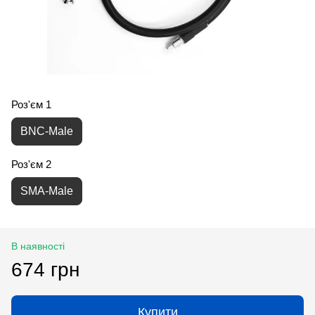
Роз'єм 1
BNC-Male
Роз'єм 2
SMA-Male
В наявності
674 грн
Купити