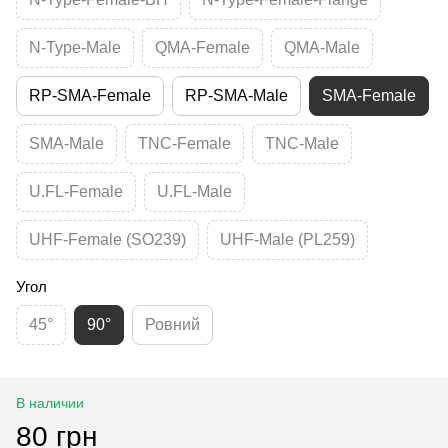
N-Type-Male
QMA-Female
QMA-Male
RP-SMA-Female
RP-SMA-Male
SMA-Female
SMA-Male
TNC-Female
TNC-Male
U.FL-Female
U.FL-Male
UHF-Female (SO239)
UHF-Male (PL259)
Угол
45°
90°
Ровний
В наличии
80 грн