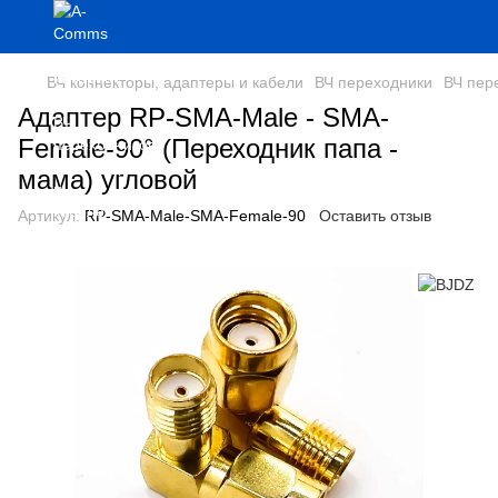
ВЧ коннекторы, адаптеры и кабели
ВЧ переходники
ВЧ пер
Адаптер RP-SMA-Male - SMA-
Female-90° (Переходник папа -
мама) угловой
Артикул:
RP-SMA-Male-SMA-Female-90
Оставить отзыв