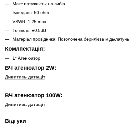
Макс потужність: на вибір
Імпеданс: 50 ohm
VSWR: 1.25 max
Точність: ±0.5dB
Матеріал провідника: Позолочена берилієва мідь/латунь
Комлпектація:
1* Атенюатор
ВЧ атенюатор 2W:
Дивитись датащіт
ВЧ атенюатор 100W:
Дивитись датащіт
Відгуки