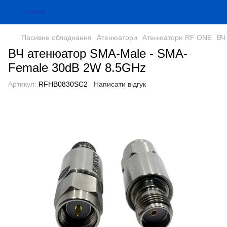
Пасивне обладнання
Атенюатори
Атенюатори RF ONE
ВЧ
ВЧ атенюатор SMA-Male - SMA-
Female 30dB 2W 8.5GHz
Артикул:
RFHB0830SC2
Написати відгук