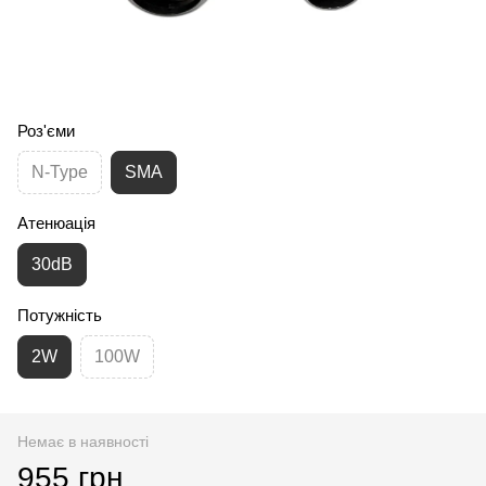
Роз'єми
N-Type
SMA
Атенюація
30dB
Потужність
2W
100W
Немає в наявності
955 грн