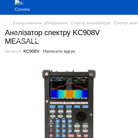
Вимірювальне обладнання
Спектр аналізатори
Спектр ана
Аналізатор спектру KC908V
MEASALL
Артикул:
KC908V
Написати відгук