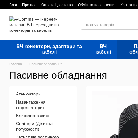
Перейти до основного контенту
Блог
Про нас
Оплата і доставка
Обмін та повернення
Контактн
ВЧ конектори, адаптери та
ВЧ
П
кабелі
кабелі
об
Головна
Пасивне обладнання
Пасивне обладнання
Атенюатори
Навантаження
(термінатори)
Блискавкозахист
Сплітери (Ділителі
потужності)
Захист від постійного