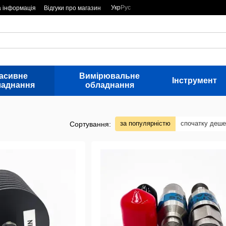
Укр
Рус
а інформація
Відгуки про магазин
асивне
Вимірювальне
Інструмент
ладнання
обладнання
за популярністю
спочатку деш
Сортування: