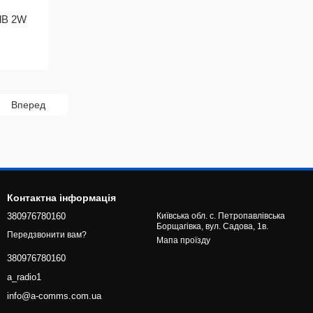
dB 2W
Вперед
Контактна інформація
380976780160
Київська обл. с. Петропавлівська
Борщагівка, вул. Садова, 1в.
Передзвонити вам?
Мапа проїзду
380976780160
a_radio1
info@a-comms.com.ua