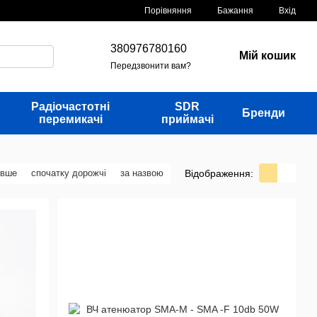
Порівняння
Бажання
Вхід
380976780160
Мій кошик
Передзвонити вам?
Радіочастотні
SDR
Бренди
перемикачі
приймачі
Відображення:
евше
спочатку дорожчі
за назвою