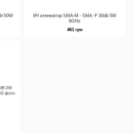
db 50W
ВЧ атенюатор SMA-M - SMA -F 30db 5W
6GHz
461 грн