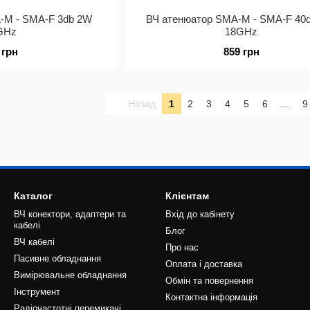
-M - SMA-F 3db 2W
ВЧ атенюатор SMA-M - SMA-F 40
GHz
18GHz
 грн
859 грн
Назад
1
2
3
4
5
6
...
9
Каталог
Клієнтам
ВЧ конектори, адаптери та
Вхід до кабінету
кабелі
Блог
ВЧ кабелі
Про нас
Пасивне обладнання
Оплата і доставка
Вимірювальне обладнання
Обмін та повернення
Інструмент
Контактна інформація
Радіочастотні перемикачі