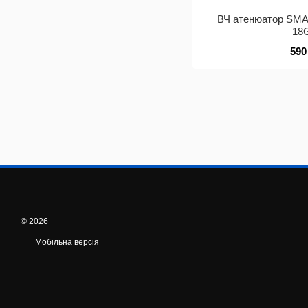
ВЧ атенюатор SMA
18
590
© 2026
Мобільна версія