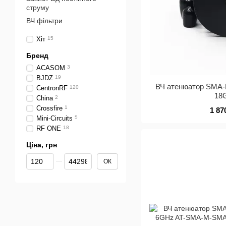
струму
ВЧ фільтри
Хіт
15
Бренд
ACASOM
3
BJDZ
19
ВЧ атенюатор SMA-
CentronRF
120
18
China
2
Crossfire
1
1 87
Mini-Circuits
5
RF ONE
18
Ціна, грн
Від Ціна, грн
До Ціна, грн
ОК