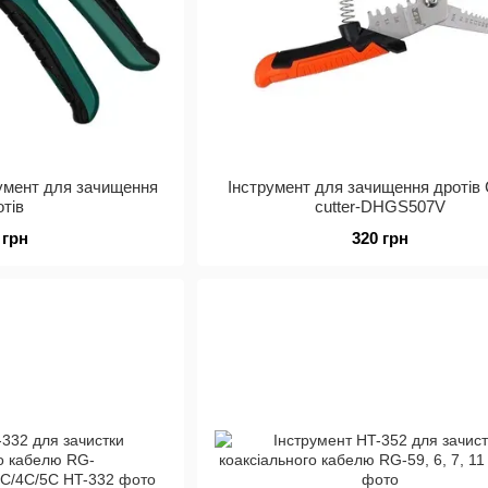
румент для зачищення
Інструмент для зачищення дротів 
отів
cutter-DHGS507V
 грн
320 грн