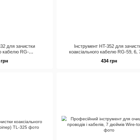
332 для зачистки
Інструмент HT-352 для зачист
го кабелю RG-
коаксіального кабелю RG-59, 6, 
2/6QS/3C/4C/5C
 грн
434 грн