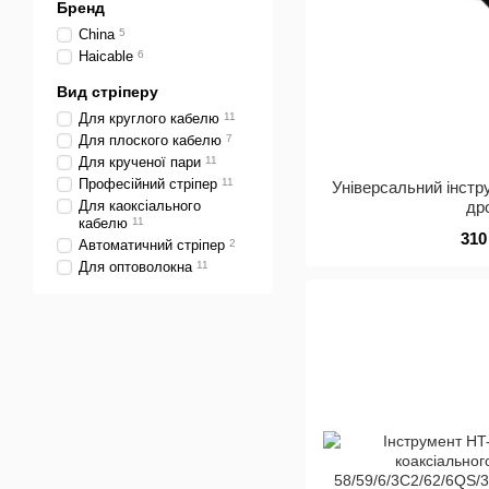
Бренд
China
5
Haicable
6
Вид стріперу
Для круглого кабелю
11
Для плоского кабелю
7
Для крученої пари
11
Професійний стріпер
11
Універсальний інст
Для каоксіального
др
кабелю
11
310
Автоматичний стріпер
2
Для оптоволокна
11