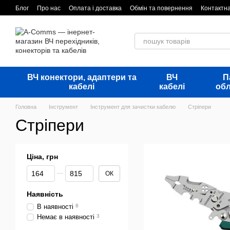
Перейти до основного контенту
Блог
Про нас
Оплата і доставка
Обмін та повернення
Контактн
ВЧ конектори, адаптери та
ВЧ
П
кабелі
кабелі
об
Головна
Інструмент
Інструмент для зачистки кабелю
Стріпери
Стріпери
Ціна, грн
Від Ціна, грн
До Ціна, грн
ОК
Наявність
В наявності
8
Немає в наявності
3