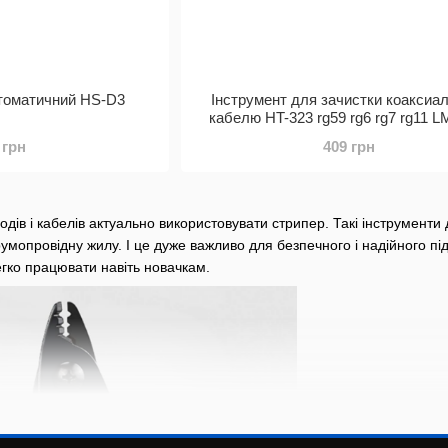
автоматичний HS-D3
Інструмент для зачистки коаксиа
кабелю HT-323 rg59 rg6 rg7 rg11 
 грн
409 грн
оводів і кабелів актуально використовувати стрипер. Такі інструмент
мопровідну жилу. І це дуже важливо для безпечного і надійного під
егко працювати навіть новачкам.