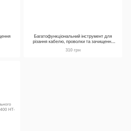
щення
Багатофункціональний інструмент для
різання кабелю, проволки та зачищення
дротів
310 грн