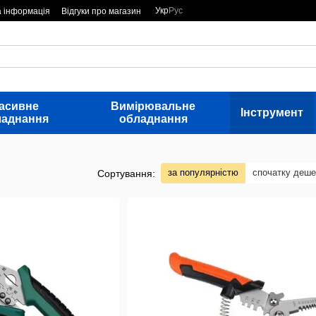
Укр
Рус
а інформація
Відгуки про магазин
асивне
Вимірювальне
Інструмент
ладнання
обладнання
за популярністю
спочатку деш
Сортування: