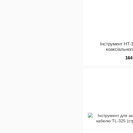
Інструмент HT-
коаксіально
58/59/6/3C2/6
164