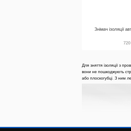
Знімач ізоляції 
720
Для зняття ізоляції з пр
вони не пошкоджують стру
або плоскогубці. З ним л