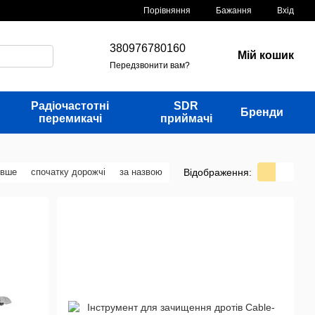
Порівняння
Бажання
Вхід
380976780160
Мій кошик
Передзвонити вам?
Радіочастотні
SDR
Бренди
перемикачі
приймачі
Відображення:
евше
спочатку дорожчі
за назвою