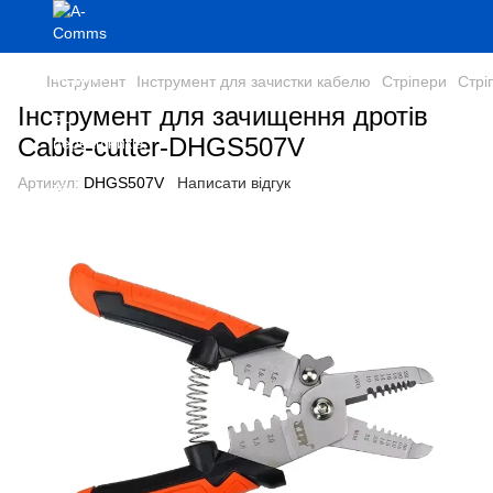
Інструмент
Інструмент для зачистки кабелю
Стріпери
Стрі
Інструмент для зачищення дротів
Cable-cutter-DHGS507V
Артикул:
DHGS507V
Написати відгук