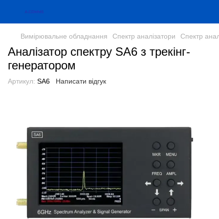
Вимірювальне обладнання
Спектр аналізатори
Спектр анал
Аналізатор спектру SA6 з трекінг-
генератором
Артикул:
SA6
Написати відгук