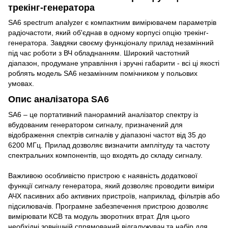
трекінг-генератора
SA6 spectrum analyzer є компактним вимірювачем параметрів
радіочастоти, який об'єднав в одному корпусі опцію трекінг-
генератора. Завдяки своєму функціоналу прилад незамінний
під час роботи з ВЧ обладнанням. Широкий частотний
діапазон, продумане управління і зручні габарити - всі ці якості
роблять модель SA6 незамінним помічником у польових
умовах.
Опис аналізатора SA6
SA6 – це портативний панорамний аналізатор спектру із
вбудованим генератором сигналу, призначений для
відображення спектрів сигналів у діапазоні частот від 35 до
6200 МГц. Прилад дозволяє визначити амплітуду та частоту
спектральних компонентів, що входять до складу сигналу.
Важливою особливістю пристрою є наявність додаткової
функції сигналу генератора, який дозволяє проводити виміри
АЧХ пасивних або активних пристроїв, наприклад, фільтрів або
підсилювачів. Програмне забезпечення пристрою дозволяє
вимірювати КСВ та модуль зворотних втрат. Для цього
необхідні зовнішній спрямований відгалужувач та набір для