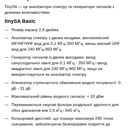
TinySA — це аналізатори спектру та генератори сигналів з
деякими можливостями:
tinySA Basic
Розмір екрану 2,8 дюйма
Аналізатор спектру з двома входами, високоякісний
MF/HF/VHF вхід для 0,1 МГц-350 МГц, менш якісний UHF
вхід для 240 МГц-960 МГц
Генератор сигналів із двома виходами, вихід
синусоїдальної хвилі для 0,1 МГц - 350 МГц і вихід
квадратної хвилі для 240 МГц-960 МГц, якщо не
використовується як аналізатор спектру.
Атенюатор ступінчастого обмеження вхідної потужності: 0
дБ - 31 дБ
Максимальний рівень вхідного сигналу: + 10 дБм
Перемикаються смугові фільтри роздільної здатності для
обох діапазонів між 2,6 кГц і 640 кГц
Кольоровий дисплей, що показує максимум 290 точок
сканування, забезпечуючи безперервне покриття до