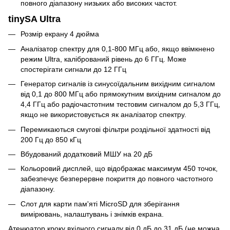
повного діапазону низьких або високих частот.
tinySA Ultra
Розмір екрану 4 дюйма
Аналізатор спектру для 0,1-800 МГц або, якщо ввімкнено
режим Ultra, калібрований рівень до 6 ГГц. Може
спостерігати сигнали до 12 ГГц
Генератор сигналів із синусоїдальним вихідним сигналом
від 0,1 до 800 МГц або прямокутним вихідним сигналом до
4,4 ГГц або радіочастотним тестовим сигналом до 5,3 ГГц,
якщо не використовується як аналізатор спектру.
Перемикаються смугові фільтри роздільної здатності від
200 Гц до 850 кГц
Вбудований додатковий МШУ на 20 дБ
Кольоровий дисплей, що відображає максимум 450 точок,
забезпечує безперервне покриття до повного частотного
діапазону.
Слот для карти пам'яті MicroSD для зберігання
вимірювань, налаштувань і знімків екрана.
Атенюатор кроку вхідного сигналу від 0 дБ до 31 дБ (не можна