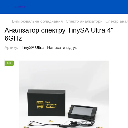
Вимірювальне обладнання
Спектр аналізатори
Спектр анал
Аналізатор спектру TinySA Ultra 4"
6GHz
Артикул:
TinySA Ultra
Написати відгук
ХІТ