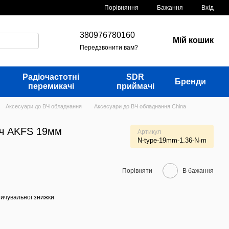
Порівняння
Бажання
Вхід
380976780160
Мій кошик
Передзвонити вам?
Радіочастотні
SDR
Бренди
перемикачі
приймачі
Аксесуари до ВЧ обладнання
Аксесуари до ВЧ обладнання China
ч AKFS 19мм
Артикул
N-type-19mm-1.36-N·m
Порівняти
В бажання
ичувальної знижки