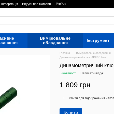
Укр
Рус
а інформація
Відгуки про магазин
асивне
Вимірювальне
Інструмент
ладнання
обладнання
Головна
Вимірювальне обладнання
Динамометричний ключ AKFS 19мм
Динамометричний клю
В наявності
Написати відгук
1 809 грн
Увійти
для відображення накоп
%
Купити