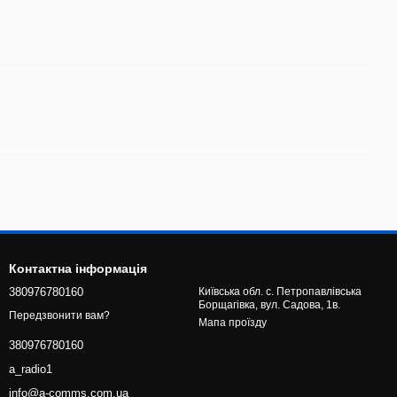
Контактна інформація
380976780160
Київська обл. с. Петропавлівська
Борщагівка, вул. Садова, 1в.
Передзвонити вам?
Мапа проїзду
380976780160
a_radio1
info@a-comms.com.ua