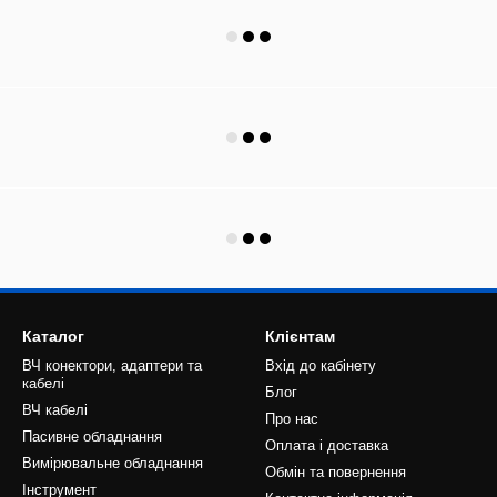
Каталог
Клієнтам
ВЧ конектори, адаптери та
Вхід до кабінету
кабелі
Блог
ВЧ кабелі
Про нас
Пасивне обладнання
Оплата і доставка
Вимірювальне обладнання
Обмін та повернення
Інструмент