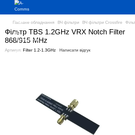
Пасивне обладнання
ВЧ фільтри
ВЧ фільтри Crossfire
Філь
Фільтр TBS 1.2GHz VRX Notch Filter
868/915 MHz
Артикул:
Filter 1.2-1.3GHz
Написати відгук