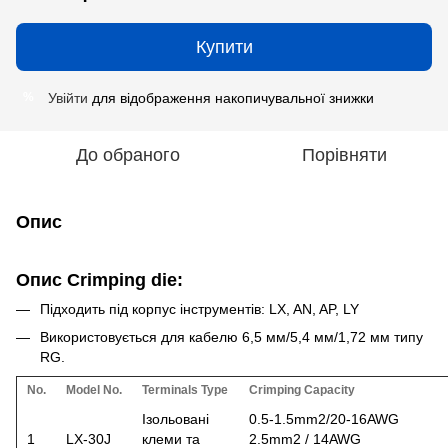
Купити
Увійти
для відображення накопичувальної знижки
%
До обраного
Порівняти
Опис
Опис Crimping die:
Підходить під корпус інструментів: LX, AN, AP, LY
Використовується для кабелю 6,5 мм/5,4 мм/1,72 мм типу
RG.
No.
Model No.
Terminals Type
Crimping Capacity
Ізольовані
0.5-1.5mm2/20-16AWG
1
LX-30J
клеми та
2.5mm2 / 14AWG