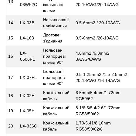
13
06WF2C
ізольовані
20-10AWG/20-14AWG
клеми
Неізольовані
14
LX-03B
0.5-6mm2 / 20-10AWG
накінечники
Дротове
15
LX-103
0.5-6mm2 /20-10AWG
з'єднання
Ізольовані
LX-
4.8mm2 /6.3mm2
16
прапорцеві
0506FL
3AWG/6AWG
клеми 90°
Ізольовані
0.5-1.25mm2 /1.5-2.5mm2
17
LX-07FL
прапорцеві
20-18AWG /16-14AWG
клеми 90°
Коаксіальний
6.5mm/5.4mm/1.72mm
18
LX-02H
кабель
RG59/62
Коаксіальний
8.1/6.5/5.4/2.6/1.72mm
19
LX-05H
кабель
RG58/59/62
Коаксіальний
1.73/5.41/8.10mm
20
LX-336C
кабель
RG58/59/62/6