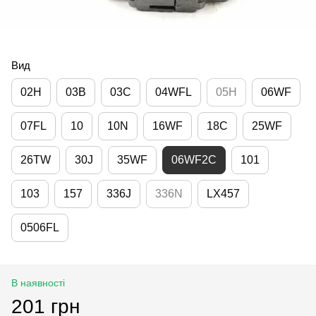
Вид
02H
03B
03C
04WFL
05H
06WF
07FL
10
10N
16WF
18C
25WF
26TW
30J
35WF
06WF2C
101
103
157
336J
336N
LX457
0506FL
В наявності
201 грн