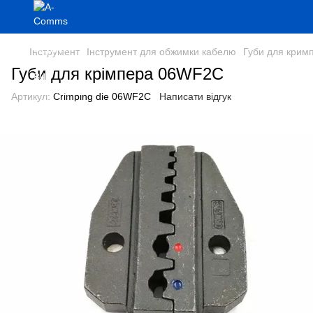
Інструмент
Інструмент для обжимки кабелю
Губи для кримп
Губи для крімпера 06WF2C
Артикул:
Crimping die 06WF2C
Написати відгук