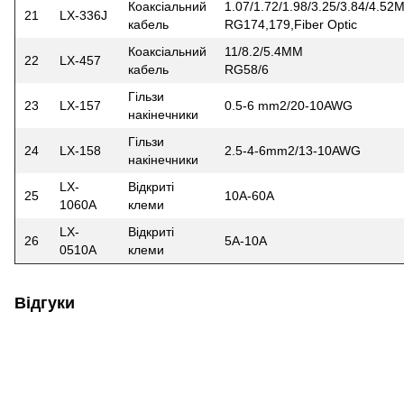
Коаксіальний
1.07/1.72/1.98/3.25/3.84/4.52
21
LX-336J
кабель
RG174,179,Fiber Optic
Коаксіальний
11/8.2/5.4MM
22
LX-457
кабель
RG58/6
Гільзи
23
LX-157
0.5-6 mm2/20-10AWG
накінечники
Гільзи
24
LX-158
2.5-4-6mm2/13-10AWG
накінечники
LX-
Відкриті
25
10A-60A
1060A
клеми
LX-
Відкриті
26
5A-10A
0510A
клеми
Відгуки