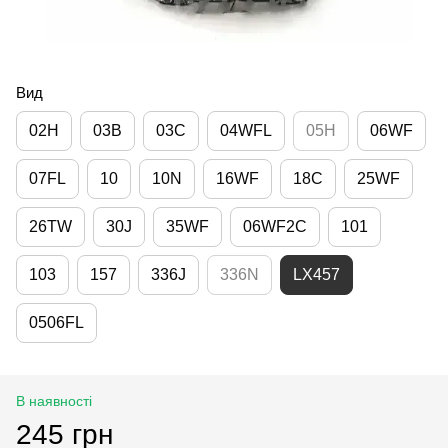
Вид
02H
03B
03C
04WFL
05H
06WF
07FL
10
10N
16WF
18C
25WF
26TW
30J
35WF
06WF2C
101
103
157
336J
336N
LX457
0506FL
В наявності
245 грн