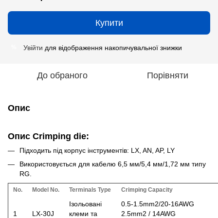
Купити
Увійти
для відображення накопичувальної знижки
%
До обраного
Порівняти
Опис
Опис Crimping die:
Підходить під корпус інструментів: LX, AN, AP, LY
Використовується для кабелю 6,5 мм/5,4 мм/1,72 мм типу
RG.
No.
Model No.
Terminals Type
Crimping Capacity
Ізольовані
0.5-1.5mm2/20-16AWG
1
LX-30J
клеми та
2.5mm2 / 14AWG