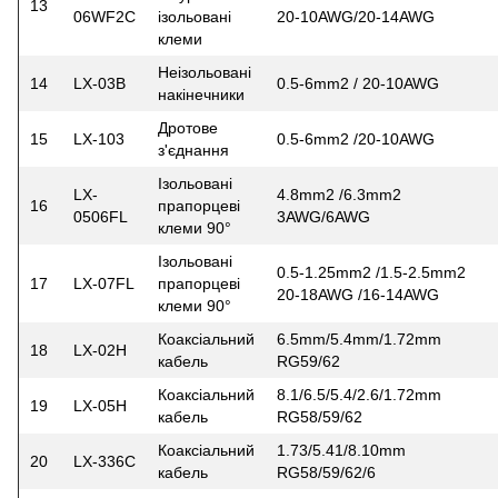
13
06WF2C
ізольовані
20-10AWG/20-14AWG
клеми
Неізольовані
14
LX-03B
0.5-6mm2 / 20-10AWG
накінечники
Дротове
15
LX-103
0.5-6mm2 /20-10AWG
з'єднання
Ізольовані
LX-
4.8mm2 /6.3mm2
16
прапорцеві
0506FL
3AWG/6AWG
клеми 90°
Ізольовані
0.5-1.25mm2 /1.5-2.5mm2
17
LX-07FL
прапорцеві
20-18AWG /16-14AWG
клеми 90°
Коаксіальний
6.5mm/5.4mm/1.72mm
18
LX-02H
кабель
RG59/62
Коаксіальний
8.1/6.5/5.4/2.6/1.72mm
19
LX-05H
кабель
RG58/59/62
Коаксіальний
1.73/5.41/8.10mm
20
LX-336C
кабель
RG58/59/62/6