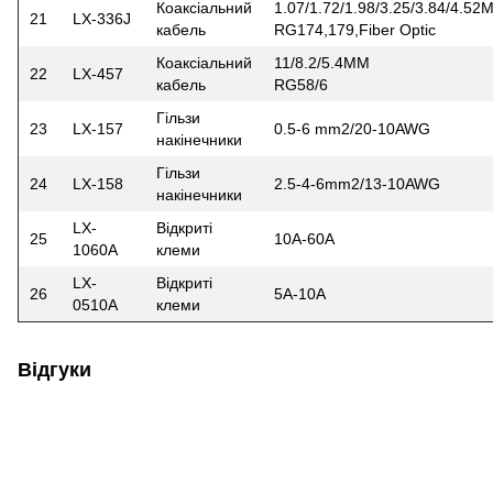
Коаксіальний
1.07/1.72/1.98/3.25/3.84/4.52
21
LX-336J
кабель
RG174,179,Fiber Optic
Коаксіальний
11/8.2/5.4MM
22
LX-457
кабель
RG58/6
Гільзи
23
LX-157
0.5-6 mm2/20-10AWG
накінечники
Гільзи
24
LX-158
2.5-4-6mm2/13-10AWG
накінечники
LX-
Відкриті
25
10A-60A
1060A
клеми
LX-
Відкриті
26
5A-10A
0510A
клеми
Відгуки