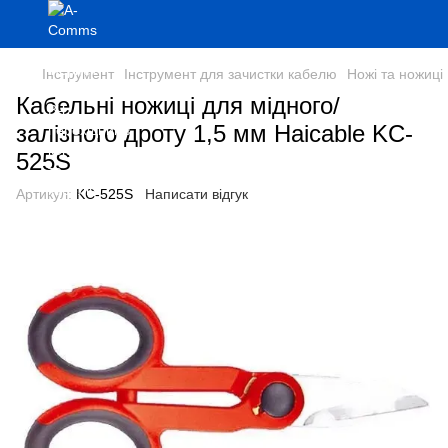
Інструмент
Інструмент для зачистки кабелю
Ножі та ножиці
Кабельні ножиці для мідного/
залізного дроту 1,5 мм Haicable KC-
525S
Артикул:
KC-525S
Написати відгук