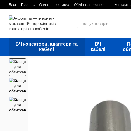
Перейти до основного контенту
Блог
Про нас
Оплата і доставка
Обмін та повернення
Контактн
ВЧ конектори, адаптери та
ВЧ
П
кабелі
кабелі
об