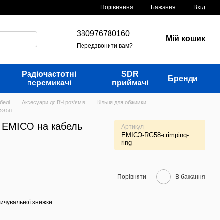
Порівняння
Бажання
Вхід
380976780160
Мій кошик
Передзвонити вам?
Радіочастотні
SDR
Бренди
перемикачі
приймачі
белі
Аксесуари до ВЧ роз'ємів
Кільця для обжимки
 RG58
я EMICO на кабель
Артикул
EMICO-RG58-crimping-
ring
Порівняти
В бажання
ичувальної знижки