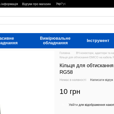
Укр
Рус
а інформація
Відгуки про магазин
асивне
Вимірювальне
Інструмент
ладнання
обладнання
Головна
ВЧ конектори, адаптери та ка
Кільця для обтискання EMICO на кабель
Кільця для обтисканн
RG58
Немає в наявності
Написати відгук
10 грн
Увійти
для відображення накоп
%