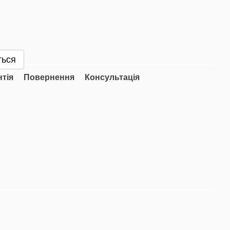
ться
нтія
Повернення
Консультація