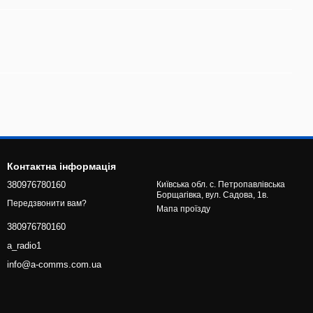
Контактна інформація
380976780160
Київська обл. с. Петропавлівська
Борщагівка, вул. Садова, 1в.
Передзвонити вам?
Мапа проїзду
380976780160
a_radio1
info@a-comms.com.ua