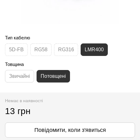
Тип кабелю
5D-FB
RG58
RG316
LMR400
Товщина
Звичайні
Потовщені
Немає в наявності
13 грн
Повідомити, коли з'явиться