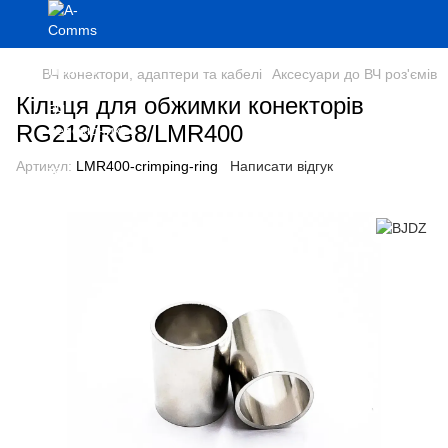
ВЧ конектори, адаптери та кабелі
Аксесуари до ВЧ роз'ємів
Кільця для обжимки конекторів
RG213/RG8/LMR400
Артикул:
LMR400-crimping-ring
Написати відгук