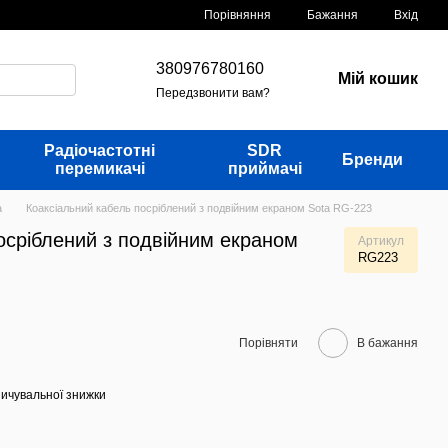
Порівняння
Бажання
Вхід
380976780160
Мій кошик
Передзвонити вам?
Радіочастотні
SDR
Бренди
перемикачі
приймачі
a
Коаксіальний кабель посріблений з подвійним екраном Sota RG-223
осріблений з подвійним екраном
Артикул
RG223
Порівняти
В бажання
ичувальної знижки