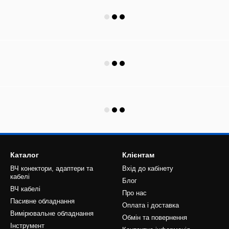
Каталог
Клієнтам
ВЧ конектори, адаптери та
Вхід до кабінету
кабелі
Блог
ВЧ кабелі
Про нас
Пасивне обладнання
Оплата і доставка
Вимірювальне обладнання
Обмін та повернення
Інструмент