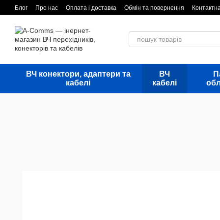
Перейти до основного контенту
Блог
Про нас
Оплата і доставка
Обмін та повернення
Контактн
ВЧ конектори, адаптери та
ВЧ
П
кабелі
кабелі
об