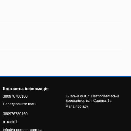
Контактна інформація
380976780160
Київська обл. с. Петропавлівська
Борщагівка, вул. Садова, 1в.
Передзвонити вам?
Мапа проїзду
380976780160
a_radio1
info@a-comms.com.ua