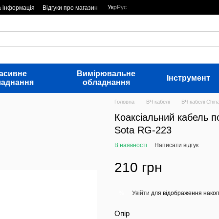
Укр
Рус
а інформація
Відгуки про магазин
асивне
Вимірювальне
Інструмент
ладнання
обладнання
Головна
ВЧ кабелі
ВЧ кабелі Chin
Коаксіальний кабель п
Sota RG-223
В наявності
Написати відгук
210 грн
Увійти
для відображення накоп
%
Опір