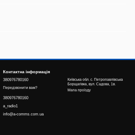
Контактна інформація
380976780160
Київська обл. с. Петропавлівська
Борщагівка, вул. Садова, 1в.
Передзвонити вам?
Мапа проїзду
380976780160
a_radio1
info@a-comms.com.ua