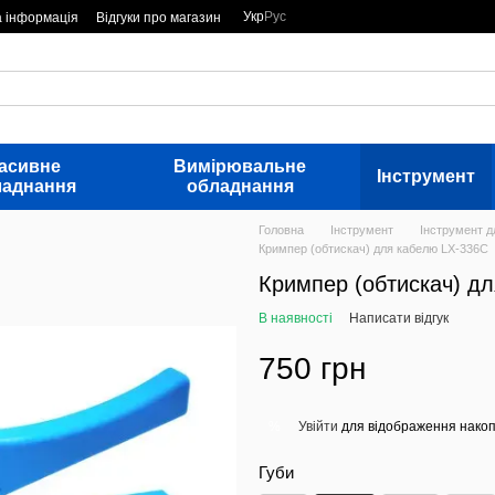
Укр
Рус
а інформація
Відгуки про магазин
асивне
Вимірювальне
Інструмент
ладнання
обладнання
Головна
Інструмент
Інструмент 
Кримпер (обтискач) для кабелю LX-336C
Кримпер (обтискач) д
В наявності
Написати відгук
750 грн
Увійти
для відображення накоп
%
Губи