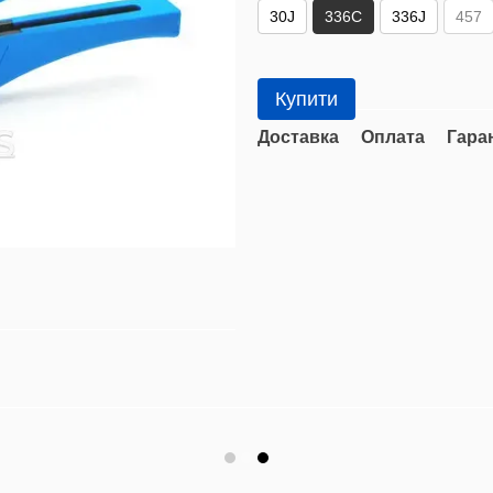
30J
336C
336J
457
Купити
Доставка
Оплата
Гара