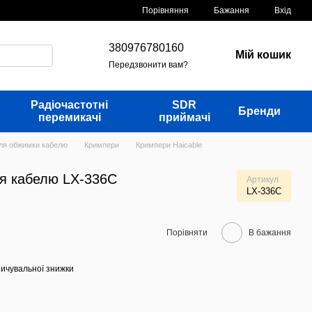
Порівняння
Бажання
Вхід
380976780160
Мій кошик
Передзвонити вам?
Радіочастотні
SDR
Бренди
перемикачі
приймачі
для обжимки кабелю
Кримпери
Кримпери Haicable
ля кабелю LX-336C
Артикул
LX-336C
Порівняти
В бажання
ичувальної знижки