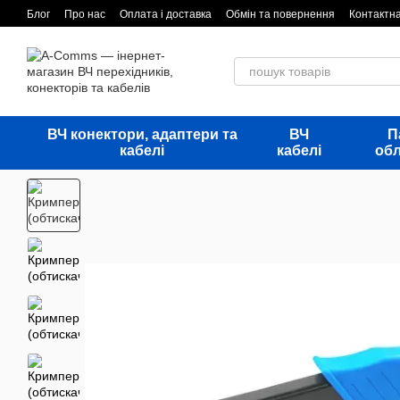
Перейти до основного контенту
Блог
Про нас
Оплата і доставка
Обмін та повернення
Контактн
ВЧ конектори, адаптери та
ВЧ
П
кабелі
кабелі
об