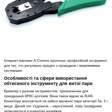
Інтернет-магазин A-Comms пропонує професійний інструмент
для тих, хто регулярно працює з проводкою і мережевими
системами.
Особливості та сфери використання
обтискного інструменту для витої пари
Кримпер є ручним інструментом, призначеним для
приєднання 8P8C-роз'ємів. Вони також відомі як RJ45.
Конектори монтуються на кабелі крученої пари категорії 5e, 6 і
вище. Даний тип з'єднання – нероз'ємний, тому провідники
залишаються в конекторі назавжди.