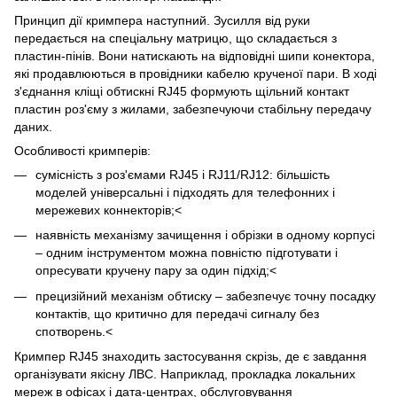
Принцип дії кримпера наступний. Зусилля від руки
передається на спеціальну матрицю, що складається з
пластин-пінів. Вони натискають на відповідні шипи конектора,
які продавлюються в провідники кабелю крученої пари. В ході
з'єднання кліщі обтискні RJ45 формують щільний контакт
пластин роз'єму з жилами, забезпечуючи стабільну передачу
даних.
Особливості кримперів:
сумісність з роз'ємами RJ45 і RJ11/RJ12: більшість
моделей універсальні і підходять для телефонних і
мережевих коннекторів;<
наявність механізму зачищення і обрізки в одному корпусі
– одним інструментом можна повністю підготувати і
опресувати кручену пару за один підхід;<
прецизійний механізм обтиску – забезпечує точну посадку
контактів, що критично для передачі сигналу без
спотворень.<
Кримпер RJ45 знаходить застосування скрізь, де є завдання
організувати якісну ЛВС. Наприклад, прокладка локальних
мереж в офісах і дата-центрах, обслуговування