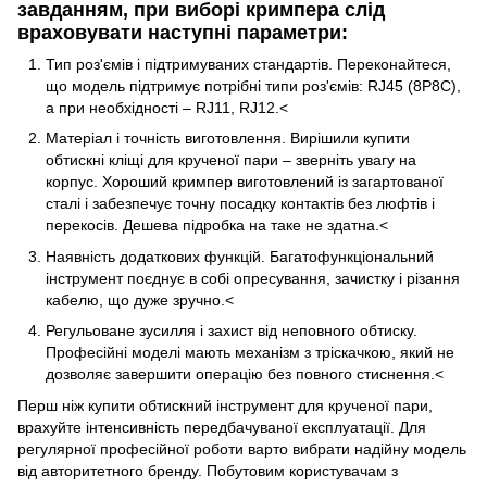
завданням, при виборі кримпера слід
враховувати наступні параметри:
Тип роз'ємів і підтримуваних стандартів. Переконайтеся,
що модель підтримує потрібні типи роз'ємів: RJ45 (8P8C),
а при необхідності – RJ11, RJ12.<
Матеріал і точність виготовлення. Вирішили купити
обтискні кліщі для крученої пари – зверніть увагу на
корпус. Хороший кримпер виготовлений із загартованої
сталі і забезпечує точну посадку контактів без люфтів і
перекосів. Дешева підробка на таке не здатна.<
Наявність додаткових функцій. Багатофункціональний
інструмент поєднує в собі опресування, зачистку і різання
кабелю, що дуже зручно.<
Регульоване зусилля і захист від неповного обтиску.
Професійні моделі мають механізм з тріскачкою, який не
дозволяє завершити операцію без повного стиснення.<
Перш ніж купити обтискний інструмент для крученої пари,
врахуйте інтенсивність передбачуваної експлуатації. Для
регулярної професійної роботи варто вибрати надійну модель
від авторитетного бренду. Побутовим користувачам з