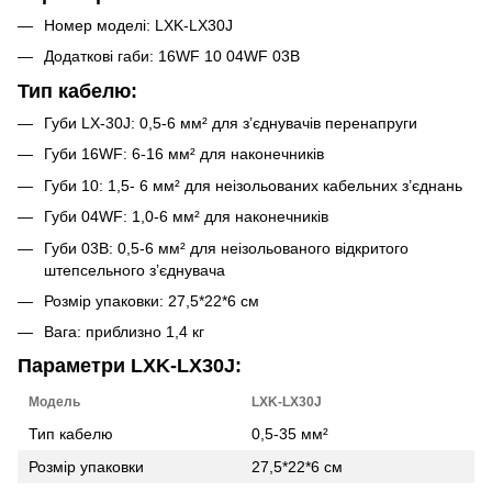
Номер моделі: LXK-LX30J
Додаткові габи: 16WF 10 04WF 03B
Тип кабелю:
Губи LX-30J: 0,5-6 мм² для з’єднувачів перенапруги
Губи 16WF: 6-16 мм² для наконечників
Губи 10: 1,5- 6 мм² для неізольованих кабельних з’єднань
Губи 04WF: 1,0-6 мм² для наконечників
Губи 03B: 0,5-6 мм² для неізольованого відкритого
штепсельного з’єднувача
Розмір упаковки: 27,5*22*6 см
Вага: приблизно 1,4 кг
Параметри LXK-LX30J:
Модель
LXK-LX30J
Тип кабелю
0,5-35
мм²
Розмір упаковки
27,5*22*6 см