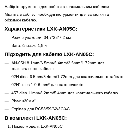
Набір інструментів для роботи з коаксиальним кабелем.
Містить в собі всі необхідні інстурменти для зачистки та
обжимки кабелю.
Характеристики LXK-AN05C:
Розмір упаковки: 34,7*23*7,2 см
Вага: близько 1,8 кг
Підходить для кабелю LXK-AN05C:
AN-05H 8.1mm/6.5mm/5.4mm/2.6mm/1.72mm для
коаксиального кабелю
02H dies: 6.5mm/5.4mm/1.72mm для коаксиального кабелю
02H1 dies:1.0-6 mm² для наконечників
457 dies 11mm/8.2mm/5.4mm для коаксиального кабелю
Різак ≤30мм²
Стріпер для RG58/59/62/3C/4C
В комплекті LXK-AN05C:
Номер моделі: LXK-AN05C