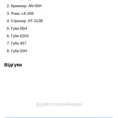
Кримпер: AN-05H
Різак: LK-206
Стрипер: HT-312B
Губи 05H
Губи 02H1
Губи 457
Губи 02H
Відгуки
Додайте перший відгук