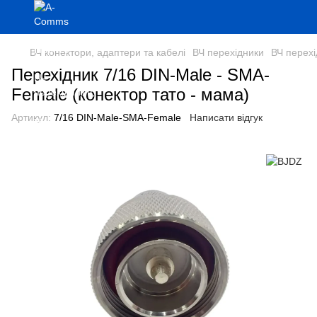
ВЧ конектори, адаптери та кабелі
ВЧ перехідники
ВЧ перех
Перехідник 7/16 DIN-Male - SMA-
Female (конектор тато - мама)
Артикул:
7/16 DIN-Male-SMA-Female
Написати відгук