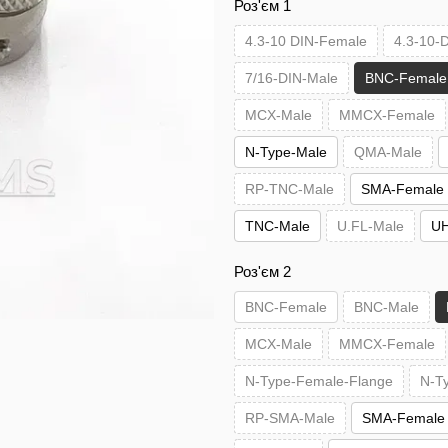
Роз'єм 1
4.3-10 DIN-Female
4.3-10-
7/16-DIN-Male
BNC-Female
MCX-Male
MMCX-Female
N-Type-Male
QMA-Male
RP-TNC-Male
SMA-Female
TNC-Male
U.FL-Male
UH
Роз'єм 2
BNC-Female
BNC-Male
MCX-Male
MMCX-Female
N-Type-Female-Flange
N-T
RP-SMA-Male
SMA-Female