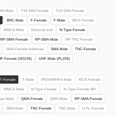
DIN-Male
7/16 DIN-Female
7/16-DIN-Female
BNC-Male
F-Female
F-Male
MCX-Female
MMCX-Male
Motorola bolt
N-Type-Female
RP-SMA-Female
RP-SMA-Male
RP-TNC-Female
SMA-Female-bulkhead
SMA-Male
TNC-Female
F-Female (SO239)
UHF-Male (PL259)
F-Female
F-Male
IPEX4/MHF4-Male
MCX-Female
MMCX-Male
N-Type-Female
N-Type-Female-BH
ype-Male
QMA-Female
QMA-Male
RP-SMA-Female
SMA-Male
TNC-Female
TNC-Male
U.FL-Female