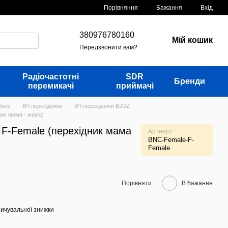
Порівняння
Бажання
Вхід
380976780160
Мій кошик
Передзвонити вам?
Радіочастотні
SDR
Бренди
перемикачі
приймачі
белі
ВЧ перехідники
ВЧ перехідники BJDZ
ник мама - мама)
 F-Female (перехідник мама
Артикул
BNC-Female-F-
Female
Порівняти
В бажання
ичувальної знижки