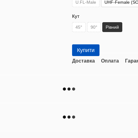
U.FL-Male
UHF-Female (SO
Кут
45°
90°
Рівний
Купити
Доставка
Оплата
Гара