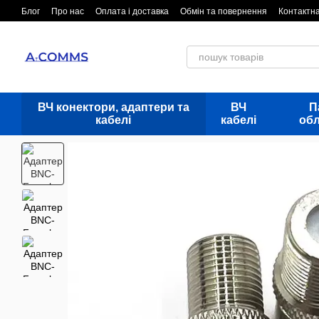
Перейти до основного контенту
Блог
Про нас
Оплата і доставка
Обмін та повернення
Контактн
ВЧ конектори, адаптери та
ВЧ
П
кабелі
кабелі
об