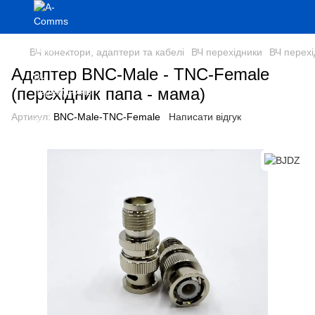
ВЧ конектори, адаптери та кабелі
ВЧ перехідники
ВЧ перех
Адаптер BNC-Male - TNC-Female
(перехідник папа - мама)
Артикул:
BNC-Male-TNC-Female
Написати відгук