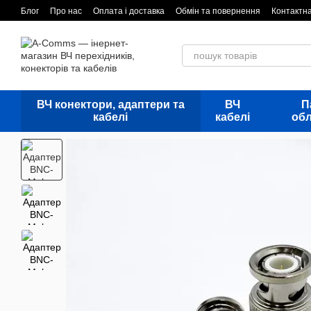
Перейти до основного контенту
Блог
Про нас
Оплата і доставка
Обмін та повернення
Контактн
ВЧ конектори, адаптери та
ВЧ
П
кабелі
кабелі
об