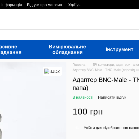
Укр
Рус
а інформація
Відгуки про магазин
асивне
Вимірювальне
Інструмент
ладнання
обладнання
Головна
ВЧ конектори, адаптери та ка
Адаптер BNC-Male - TNC-Male (перехідник
Адаптер BNC-Male - TN
папа)
В наявності
Написати відгук
100 грн
Увійти
для відображення накоп
%