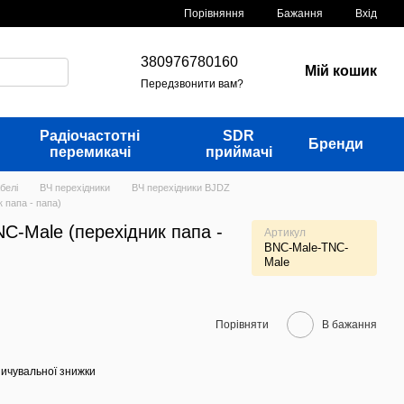
Порівняння
Бажання
Вхід
380976780160
Мій кошик
Передзвонити вам?
Радіочастотні
SDR
Бренди
перемикачі
приймачі
белі
ВЧ перехідники
ВЧ перехідники BJDZ
 папа - папа)
C-Male (перехідник папа -
Артикул
BNC-Male-TNC-
Male
Порівняти
В бажання
ичувальної знижки