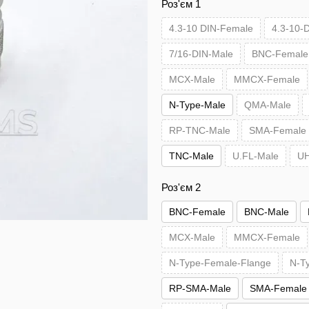
Роз'єм 1
4.3-10 DIN-Female
4.3-10-
7/16-DIN-Male
BNC-Female
MCX-Male
MMCX-Female
N-Type-Male
QMA-Male
RP-TNC-Male
SMA-Female
TNC-Male
U.FL-Male
UH
Роз'єм 2
BNC-Female
BNC-Male
MCX-Male
MMCX-Female
N-Type-Female-Flange
N-T
RP-SMA-Male
SMA-Female