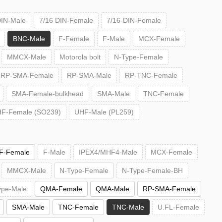
DIN-Male
7/16 DIN-Female
7/16-DIN-Female
BNC-Male
F-Female
F-Male
MCX-Female
MMCX-Male
Motorola bolt
N-Type-Female
RP-SMA-Female
RP-SMA-Male
RP-TNC-Female
SMA-Female-bulkhead
SMA-Male
TNC-Female
F-Female (SO239)
UHF-Male (PL259)
F-Female
F-Male
IPEX4/MHF4-Male
MCX-Female
MMCX-Male
N-Type-Female
N-Type-Female-BH
ype-Male
QMA-Female
QMA-Male
RP-SMA-Female
SMA-Male
TNC-Female
TNC-Male
U.FL-Female