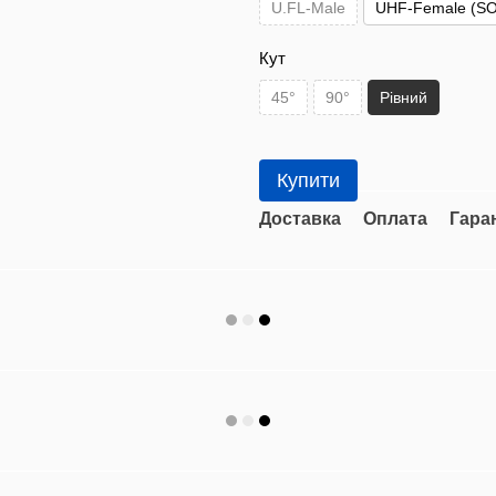
U.FL-Male
UHF-Female (SO
Кут
45°
90°
Рівний
Купити
Доставка
Оплата
Гара