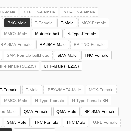
DIN-Male
7/16 DIN-Female
7/16-DIN-Female
BNC-Male
F-Female
F-Male
MCX-Female
MMCX-Male
Motorola bolt
N-Type-Female
RP-SMA-Female
RP-SMA-Male
RP-TNC-Female
SMA-Female-bulkhead
SMA-Male
TNC-Female
F-Female (SO239)
UHF-Male (PL259)
F-Female
F-Male
IPEX4/MHF4-Male
MCX-Female
MMCX-Male
N-Type-Female
N-Type-Female-BH
ype-Male
QMA-Female
QMA-Male
RP-SMA-Female
SMA-Male
TNC-Female
TNC-Male
U.FL-Female