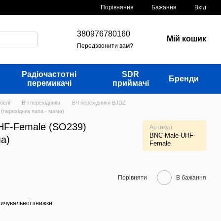
Порівняння
Бажання
Вхід
380976780160
Мій кошик
Передзвонити вам?
Радіочастотні
SDR
Бренди
перемикачі
приймачі
белі
ВЧ перехідники
ВЧ перехідники BJDZ
(перехідник папа - мама)
HF-Female (SO239)
Артикул
BNC-Male-UHF-
ма)
Female
Порівняти
В бажання
ичувальної знижки