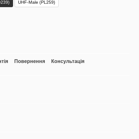
239)
UHF-Male (PL259)
нтія
Повернення
Консультація