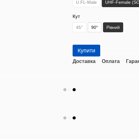
U.FL-Male
UHF-Female (SO
Кут
45°
90°
Рівний
Купити
Доставка
Оплата
Гара