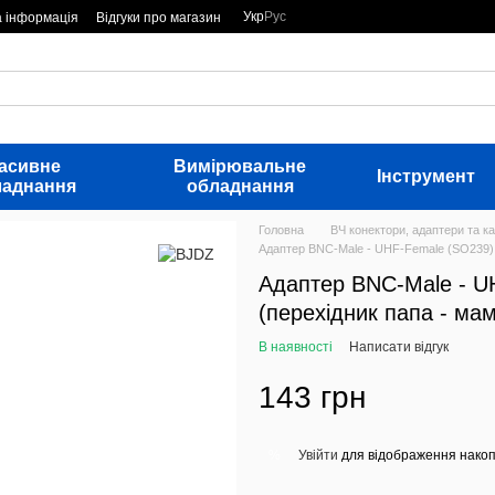
Укр
Рус
а інформація
Відгуки про магазин
асивне
Вимірювальне
Інструмент
ладнання
обладнання
Головна
ВЧ конектори, адаптери та ка
Адаптер BNC-Male - UHF-Female (SO239) 
Адаптер BNC-Male - U
(перехідник папа - ма
В наявності
Написати відгук
143 грн
Увійти
для відображення накоп
%