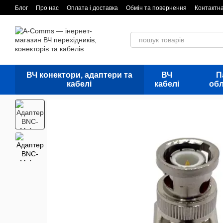
Перейти до основного контенту
Блог
Про нас
Оплата і доставка
Обмін та повернення
Контактн
ВЧ конектори, адаптери та
ВЧ
П
кабелі
кабелі
об