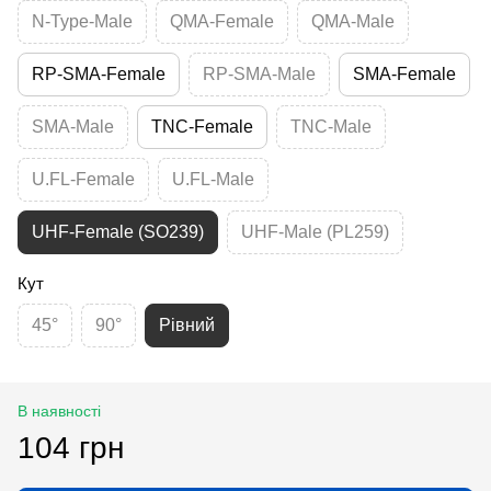
N-Type-Male
QMA-Female
QMA-Male
RP-SMA-Female
RP-SMA-Male
SMA-Female
SMA-Male
TNC-Female
TNC-Male
U.FL-Female
U.FL-Male
UHF-Female (SO239)
UHF-Male (PL259)
Кут
45°
90°
Рівний
В наявності
104 грн