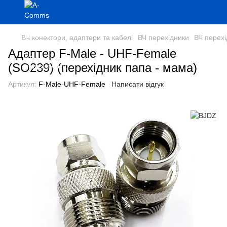
ВЧ конектори, адаптери та кабелі
ВЧ перехідники
ВЧ перех
Адаптер F-Male - UHF-Female
(SO239) (перехідник папа - мама)
Артикул:
F-Male-UHF-Female
Написати відгук