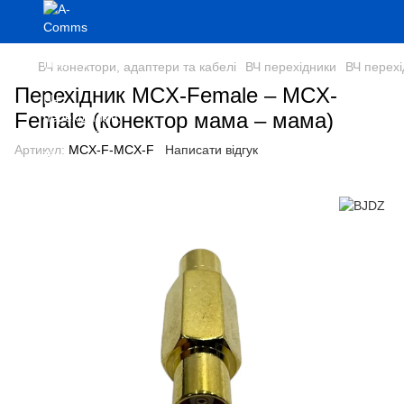
ВЧ конектори, адаптери та кабелі
ВЧ перехідники
ВЧ перех
Перехідник MCX-Female – MCX-
Female (конектор мама – мама)
Артикул:
MCX-F-MCX-F
Написати відгук