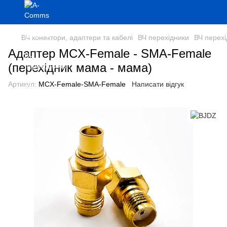
ВЧ конектори, адаптери та кабелі
ВЧ перехідники
ВЧ перех
Адаптер MCX-Female - SMA-Female
(перехідник мама - мама)
Артикул:
MCX-Female-SMA-Female
Написати відгук