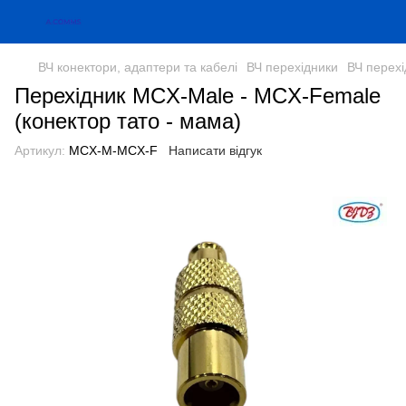
ВЧ конектори, адаптери та кабелі
ВЧ перехідники
ВЧ перех
Перехідник MCX-Male - MCX-Female
(конектор тато - мама)
Артикул:
MCX-M-MCX-F
Написати відгук