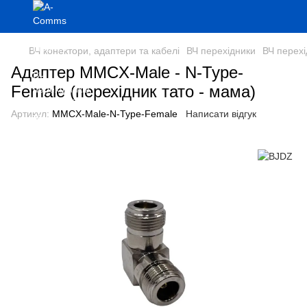
ВЧ конектори, адаптери та кабелі
ВЧ перехідники
ВЧ перех
Адаптер MMCX-Male - N-Type-
Female (перехідник тато - мама)
Артикул:
MMCX-Male-N-Type-Female
Написати відгук