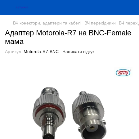
ВЧ конектори, адаптери та кабелі
ВЧ перехідники
ВЧ перех
Адаптер Motorola-R7 на BNC-Female
мама
Артикул:
Motorola-R7-BNC
Написати відгук