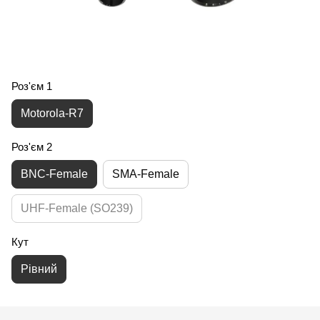
Роз'єм 1
Motorola-R7
Роз'єм 2
BNC-Female
SMA-Female
UHF-Female (SO239)
Кут
Рівний