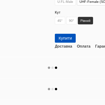
U.FL-Male
UHF-Female (SO
Кут
45°
90°
Рівний
Купити
Доставка
Оплата
Гара