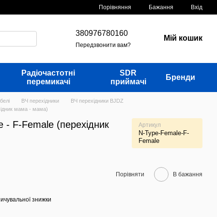
Порівняння
Бажання
Вхід
380976780160
Мій кошик
Передзвонити вам?
Радіочастотні
SDR
Бренди
перемикачі
приймачі
белі
ВЧ перехідники
ВЧ перехідники BJDZ
хідник мама - мама)
 - F-Female (перехідник
Артикул
N-Type-Female-F-
Female
Порівняти
В бажання
ичувальної знижки