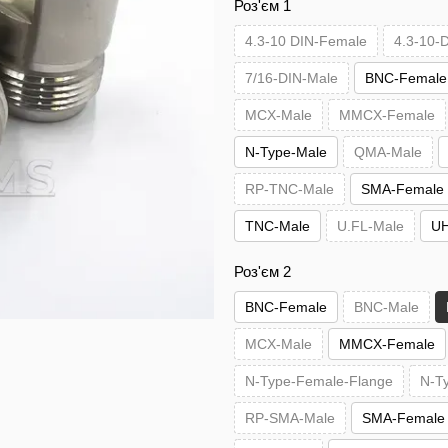
Роз'єм 1
4.3-10 DIN-Female
4.3-10-
7/16-DIN-Male
BNC-Female
MCX-Male
MMCX-Female
N-Type-Male
QMA-Male
RP-TNC-Male
SMA-Female
TNC-Male
U.FL-Male
UH
Роз'єм 2
BNC-Female
BNC-Male
MCX-Male
MMCX-Female
N-Type-Female-Flange
N-T
RP-SMA-Male
SMA-Female