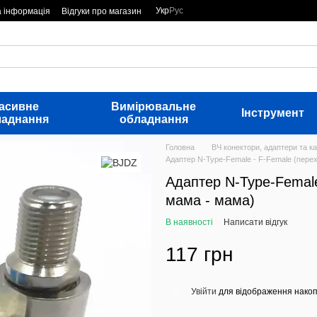
Укр
Рус
а інформація
Відгуки про магазин
асивне
Вимірювальне
Інструмент
ладнання
обладнання
Головна
ВЧ конектори, адаптери та ка
Адаптер N-Type-Female - F-Female (пере
Адаптер N-Type-Female
мама - мама)
В наявності
Написати відгук
117 грн
Увійти
для відображення накоп
%