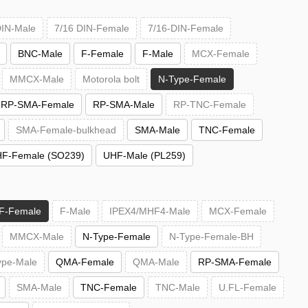
DIN-Male
7/16 DIN-Female
7/16-DIN-Female
BNC-Male
F-Female
F-Male
MCX-Female
MMCX-Male
Motorola bolt
N-Type-Female
RP-SMA-Female
RP-SMA-Male
RP-TNC-Female
SMA-Female-bulkhead
SMA-Male
TNC-Female
F-Female (SO239)
UHF-Male (PL259)
F-Female
F-Male
IPEX4/MHF4-Male
MCX-Female
MMCX-Male
N-Type-Female
N-Type-Female-BH
ype-Male
QMA-Female
QMA-Male
RP-SMA-Female
SMA-Male
TNC-Female
TNC-Male
U.FL-Female