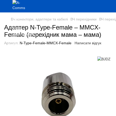
ВЧ конектори, адаптери та кабелі
ВЧ перехідники
ВЧ перех
Адаптер N-Type-Female – MMCX-
Female (перехідник мама – мама)
Артикул:
N-Type-Female-MMCX-Female
Написати відгук