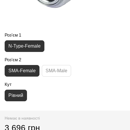
Роз'єм 1
N-Type-Female
Роз'єм 2
SMA-Female
SMA-Male
Кут
Рівний
Немає в наявності
3 696 грн