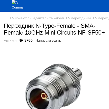
ВЧ конектори, адаптери та кабелі
ВЧ перехідники
ВЧ перехі
Перехідник N-Type-Female - SMA-
Female 18GHz Mini-Circuits NF-SF50+
Артикул:
NF-SF50
Написати відгук