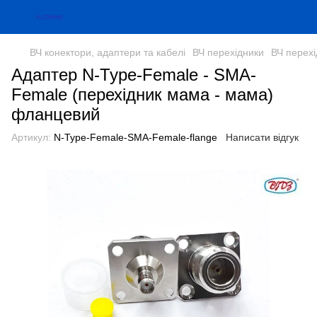
ВЧ конектори, адаптери та кабелі
ВЧ перехідники
ВЧ перех
Адаптер N-Type-Female - SMA-
Female (перехідник мама - мама)
фланцевий
Артикул:
N-Type-Female-SMA-Female-flange
Написати відгук