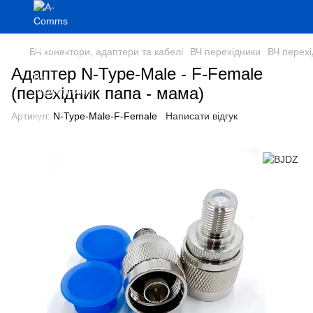
ВЧ конектори, адаптери та кабелі
ВЧ перехідники
ВЧ перех
Адаптер N-Type-Male - F-Female
(перехідник папа - мама)
Артикул:
N-Type-Male-F-Female
Написати відгук