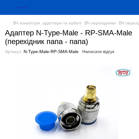
ВЧ конектори, адаптери та кабелі
ВЧ перехідники
ВЧ перех
Адаптер N-Type-Male - RP-SMA-Male
(перехідник папа - папа)
Артикул:
N-Type-Male-RP-SMA-Male
Написати відгук