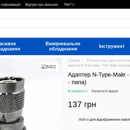
Укр
Рус
а інформація
Відгуки про магазин
асивне
Вимірювальне
Інструмент
ладнання
обладнання
Головна
ВЧ конектори, адаптери та ка
Адаптер N-Type-Male - TNC-Male (перехід
Адаптер N-Type-Male -
- папа)
В наявності
Написати відгук
137 грн
Увійти
для відображення накоп
%