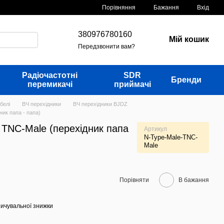
Порівняння
Бажання
Вхід
380976780160
Мій кошик
Передзвонити вам?
Радіочастотні
SDR
Бренди
перемикачі
приймачі
белі
ВЧ перехідники
ВЧ перехідники BJDZ
ник папа - папа)
 TNC-Male (перехідник папа
Артикул
N-Type-Male-TNC-
Male
Порівняти
В бажання
ичувальної знижки