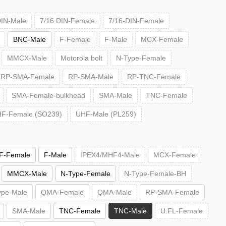
DIN-Male
7/16 DIN-Female
7/16-DIN-Female
BNC-Male
F-Female
F-Male
MCX-Female
MMCX-Male
Motorola bolt
N-Type-Female
RP-SMA-Female
RP-SMA-Male
RP-TNC-Female
SMA-Female-bulkhead
SMA-Male
TNC-Female
F-Female (SO239)
UHF-Male (PL259)
F-Female
F-Male
IPEX4/MHF4-Male
MCX-Female
MMCX-Male
N-Type-Female
N-Type-Female-BH
ype-Male
QMA-Female
QMA-Male
RP-SMA-Female
SMA-Male
TNC-Female
TNC-Male
U.FL-Female