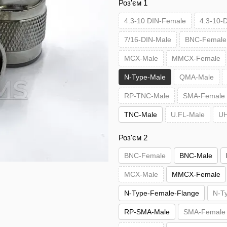
Роз'єм 1
4.3-10 DIN-Female
4.3-10-
7/16-DIN-Male
BNC-Female
MCX-Male
MMCX-Female
N-Type-Male
QMA-Male
RP-TNC-Male
SMA-Female
TNC-Male
U.FL-Male
UH
Роз'єм 2
BNC-Female
BNC-Male
MCX-Male
MMCX-Female
N-Type-Female-Flange
N-T
RP-SMA-Male
SMA-Female