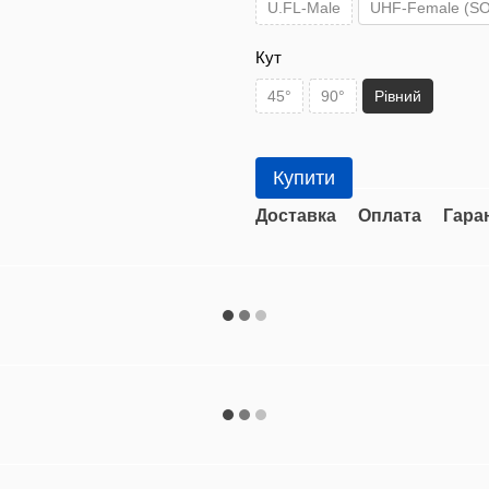
U.FL-Male
UHF-Female (SO
Кут
45°
90°
Рівний
Купити
Доставка
Оплата
Гара