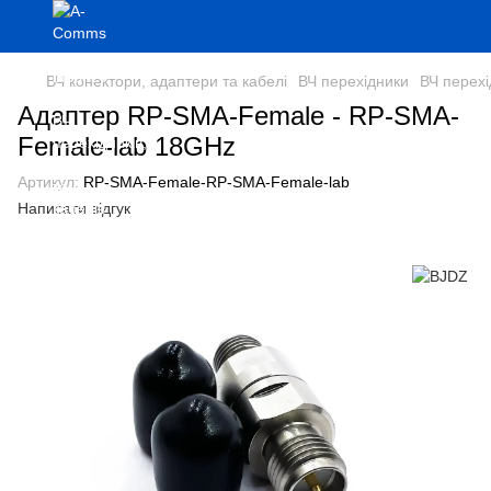
ВЧ конектори, адаптери та кабелі
ВЧ перехідники
ВЧ перех
Адаптер RP-SMA-Female - RP-SMA-
Female-lab 18GHz
Артикул:
RP-SMA-Female-RP-SMA-Female-lab
Написати відгук