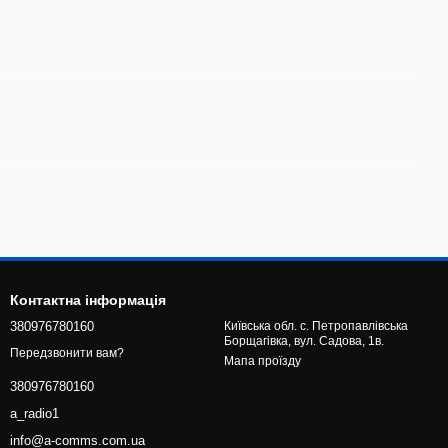
Контактна інформація
380976780160
Київська обл. с. Петропавлівська
Борщагівка, вул. Садова, 1в.
Передзвонити вам?
Мапа проїзду
380976780160
a_radio1
info@a-comms.com.ua