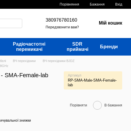
Порівняння
Бажання
Вхід
380976780160
Мій кошик
Передзвонити вам?
Радіочастотні
SDR
Бренди
перемикачі
приймачі
белі
ВЧ перехідники
ВЧ перехідники BJDZ
 18GHz
- SMA-Female-lab
Артикул
RP-SMA-Male-SMA-Female-
lab
Порівняти
В бажання
ичувальної знижки