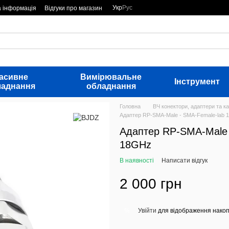
Укр
Рус
а інформація
Відгуки про магазин
асивне
Вимірювальне
Інструмент
ладнання
обладнання
Головна
ВЧ конектори, адаптери та ка
Адаптер RP-SMA-Male - SMA-Female-lab
Адаптер RP-SMA-Male 
18GHz
В наявності
Написати відгук
2 000 грн
Увійти
для відображення накоп
%