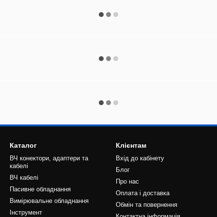
Каталог
Клієнтам
ВЧ конектори, адаптери та
Вхід до кабінету
кабелі
Блог
ВЧ кабелі
Про нас
Пасивне обладнання
Оплата і доставка
Вимірювальне обладнання
Обмін та повернення
Інструмент
Контактна інформація