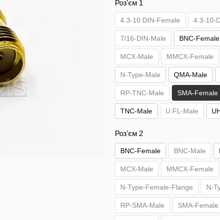
Роз'єм 1
4.3-10 DIN-Female
4.3-10-
7/16-DIN-Male
BNC-Female
MCX-Male
MMCX-Female
N-Type-Male
QMA-Male
RP-TNC-Male
SMA-Female
TNC-Male
U.FL-Male
UH
Роз'єм 2
BNC-Female
BNC-Male
MCX-Male
MMCX-Female
N-Type-Female-Flange
N-T
RP-SMA-Male
SMA-Female