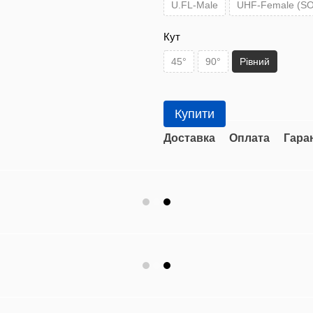
U.FL-Male
UHF-Female (SO
Кут
45°
90°
Рівний
Купити
Доставка
Оплата
Гара