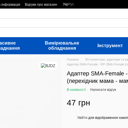
Укр
Рус
а інформація
Відгуки про магазин
асивне
Вимірювальне
Інструмент
ладнання
обладнання
Головна
ВЧ конектори, адаптери та ка
Адаптер SMA-Female - RP-SMA-Female (п
Адаптер SMA-Female 
(перехідник мама - ма
В наявності
Написати відгук
47 грн
Увійти
для відображення накоп
%