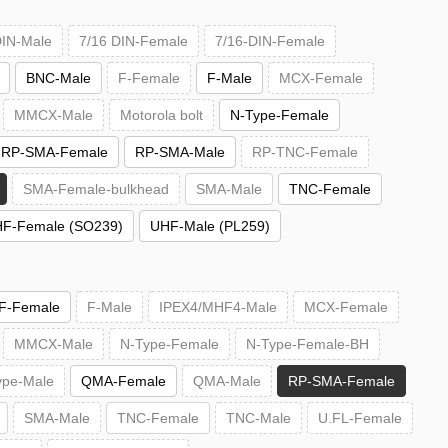
DIN-Male
7/16 DIN-Female
7/16-DIN-Female
BNC-Male
F-Female
F-Male
MCX-Female
MMCX-Male
Motorola bolt
N-Type-Female
RP-SMA-Female
RP-SMA-Male
RP-TNC-Female
SMA-Female-bulkhead
SMA-Male
TNC-Female
F-Female (SO239)
UHF-Male (PL259)
F-Female
F-Male
IPEX4/MHF4-Male
MCX-Female
MMCX-Male
N-Type-Female
N-Type-Female-BH
ype-Male
QMA-Female
QMA-Male
RP-SMA-Female
SMA-Male
TNC-Female
TNC-Male
U.FL-Female