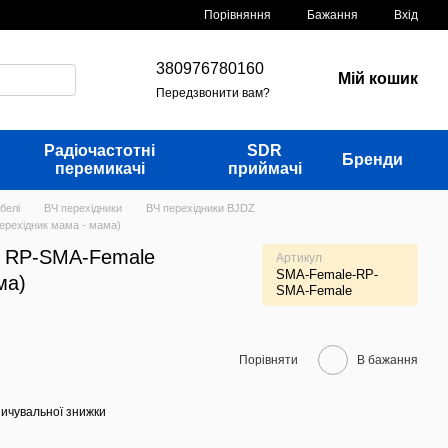
Порівняння
Бажання
Вхід
380976780160
Мій кошик
Передзвонити вам?
Радіочастотні
SDR
Бренди
перемикачі
приймачі
белі
ВЧ перехідники
ВЧ перехідники BJDZ
ерехідник мама - мама)
- RP-SMA-Female
Артикул
SMA-Female-RP-
ма)
SMA-Female
Порівняти
В бажання
ичувальної знижки