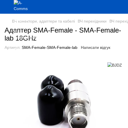
ВЧ конектори, адаптери та кабелі
ВЧ перехідники
ВЧ перех
Адаптер SMA-Female - SMA-Female-
lab 18GHz
Артикул:
SMA-Female-SMA-Female-lab
Написати відгук