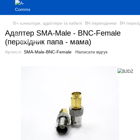
ВЧ конектори, адаптери та кабелі
ВЧ перехідники
ВЧ перех
Адаптер SMA-Male - BNC-Female
(перехідник папа - мама)
Артикул:
SMA-Male-BNC-Female
Написати відгук