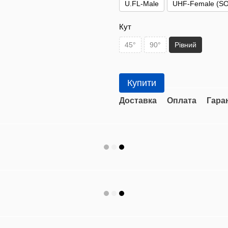
U.FL-Male
UHF-Female (SO
Кут
45°
90°
Рівний
Купити
Доставка
Оплата
Гара