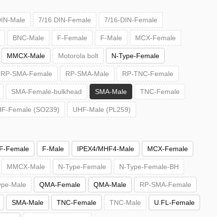
DIN-Male
7/16 DIN-Female
7/16-DIN-Female
BNC-Male
F-Female
F-Male
MCX-Female
MMCX-Male
Motorola bolt
N-Type-Female
RP-SMA-Female
RP-SMA-Male
RP-TNC-Female
SMA-Female-bulkhead
SMA-Male
TNC-Female
F-Female (SO239)
UHF-Male (PL259)
F-Female
F-Male
IPEX4/MHF4-Male
MCX-Female
MMCX-Male
N-Type-Female
N-Type-Female-BH
ype-Male
QMA-Female
QMA-Male
RP-SMA-Female
SMA-Male
TNC-Female
TNC-Male
U.FL-Female