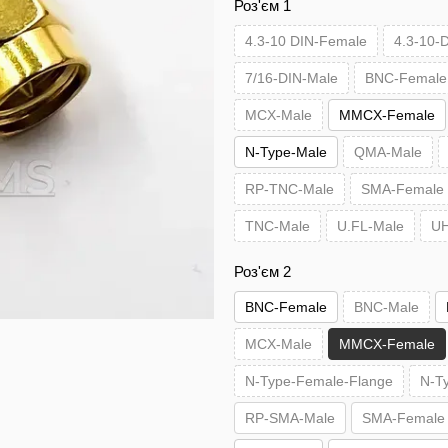
Роз'єм 1
4.3-10 DIN-Female
4.3-10-
7/16-DIN-Male
BNC-Female
MCX-Male
MMCX-Female
N-Type-Male
QMA-Male
RP-TNC-Male
SMA-Female
TNC-Male
U.FL-Male
UH
Роз'єм 2
BNC-Female
BNC-Male
MCX-Male
MMCX-Female
N-Type-Female-Flange
N-T
RP-SMA-Male
SMA-Female