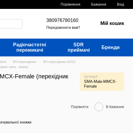
Порівняння
Бажання
Вхід
380976780160
Мій кошик
Передзвонити вам?
Радіочастотні
SDR
Бренди
перемикачі
приймачі
белі
ВЧ перехідники
ВЧ перехідники BJDZ
дник папа - мама)
MCX-Female (перехідник
Артикул
SMA-Male-MMCX-
Female
Порівняти
В бажання
ичувальної знижки