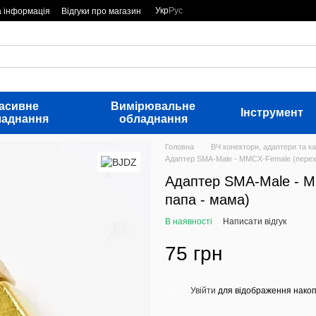
Укр
Рус
а інформація
Відгуки про магазин
асивне
Вимірювальне
Інструмент
ладнання
обладнання
Головна
ВЧ конектори, адаптери та ка
Адаптер SMA-Male - MMCX-Female (перехі
Адаптер SMA-Male - M
папа - мама)
В наявності
Написати відгук
75 грн
Увійти
для відображення накоп
%