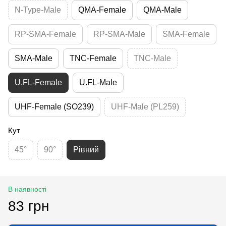
N-Type-Male
QMA-Female
QMA-Male
RP-SMA-Female
RP-SMA-Male
SMA-Female
SMA-Male
TNC-Female
TNC-Male
U.FL-Female
U.FL-Male
UHF-Female (SO239)
UHF-Male (PL259)
Кут
45°
90°
Рівний
В наявності
83 грн