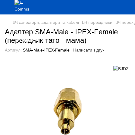
ВЧ конектори, адаптери та кабелі
ВЧ перехідники
ВЧ перех
Адаптер SMA-Male - IPEX-Female
(перехідник тато - мама)
Артикул:
SMA-Male-IPEX-Female
Написати відгук