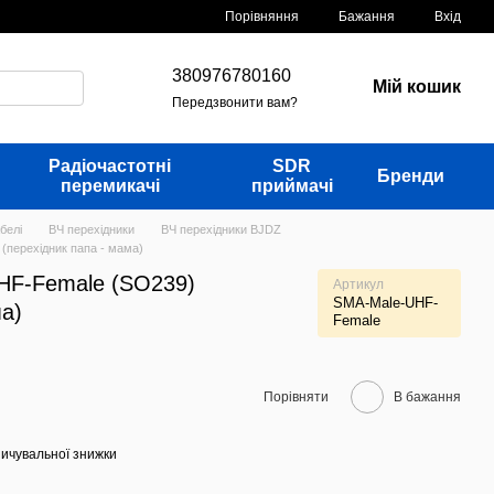
Порівняння
Бажання
Вхід
380976780160
Мій кошик
Передзвонити вам?
Радіочастотні
SDR
Бренди
перемикачі
приймачі
белі
ВЧ перехідники
ВЧ перехідники BJDZ
(перехідник папа - мама)
HF-Female (SO239)
Артикул
SMA-Male-UHF-
ма)
Female
Порівняти
В бажання
ичувальної знижки