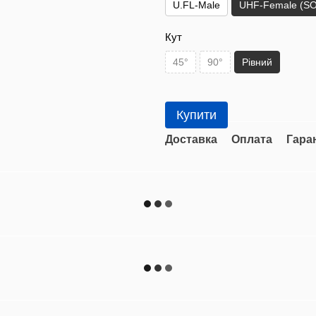
U.FL-Male
UHF-Female (SO
Кут
45°
90°
Рівний
Купити
Доставка
Оплата
Гара