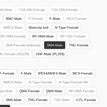
DIN-Male
7/16 DIN-Female
7/16-DIN-Female
BNC-Male
F-Female
F-Male
MCX-Female
MMCX-Male
Motorola bolt
N-Type-Female
RP-SMA-Female
RP-SMA-Male
RP-TNC-Female
SMA-Female-bulkhead
SMA-Male
TNC-Female
F-Female (SO239)
UHF-Male (PL259)
F-Female
F-Male
IPEX4/MHF4-Male
MCX-Female
MMCX-Male
N-Type-Female
N-Type-Female-BH
ype-Male
QMA-Female
QMA-Male
RP-SMA-Female
SMA-Male
TNC-Female
TNC-Male
U.FL-Female