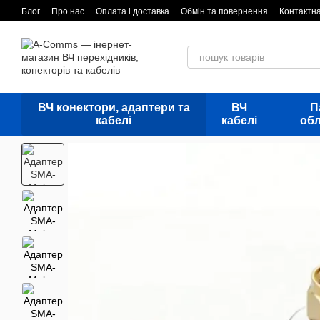
Перейти до основного контенту
Блог
Про нас
Оплата і доставка
Обмін та повернення
Контактн
ВЧ конектори, адаптери та
ВЧ
П
кабелі
кабелі
об