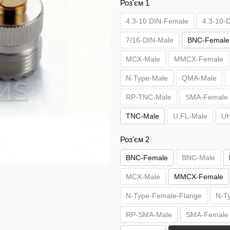
Роз'єм 1
4.3-10 DIN-Female
4.3-10-
7/16-DIN-Male
BNC-Female
MCX-Male
MMCX-Female
N-Type-Male
QMA-Male
RP-TNC-Male
SMA-Female
TNC-Male
U.FL-Male
UH
Роз'єм 2
BNC-Female
BNC-Male
MCX-Male
MMCX-Female
N-Type-Female-Flange
N-T
RP-SMA-Male
SMA-Female