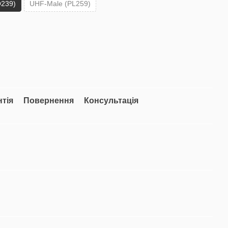
239)
UHF-Male (PL259)
нтія
Повернення
Консультація