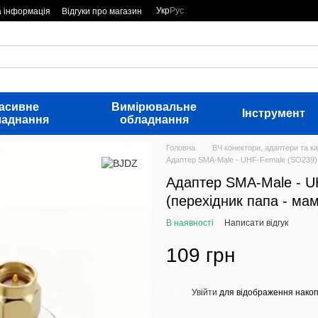
Укр
Рус
а інформація
Відгуки про магазин
асивне
Вимірювальне
Інструмент
ладнання
обладнання
Головна
ВЧ конектори, адаптери та ка
Адаптер SMA-Male - UHF-Female (SO239) 
Адаптер SMA-Male - U
(перехідник папа - ма
В наявності
Написати відгук
109 грн
Увійти
для відображення накоп
%