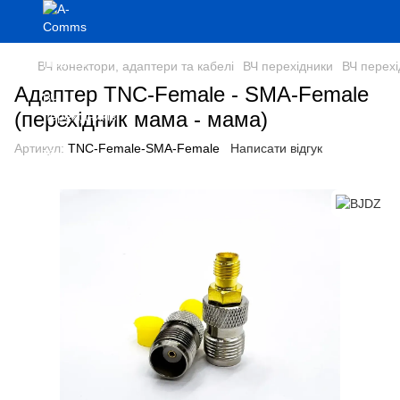
ВЧ конектори, адаптери та кабелі
ВЧ перехідники
ВЧ перех
Адаптер TNC-Female - SMA-Female
(перехідник мама - мама)
Артикул:
TNC-Female-SMA-Female
Написати відгук