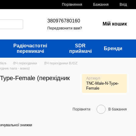
Порівняння
Бажання
Вхід
380976780160
Мій кошик
Передзвонити вам?
Радіочастотні
SDR
Бренди
перемикачі
приймачі
белі
ВЧ перехідники
ВЧ перехідники BJDZ
ідник папа - мама)
Type-Female (перехідник
Артикул
TNC-Male-N-Type-
Female
Порівняти
В бажання
ичувальної знижки