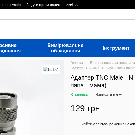
Укр
Рус
а інформація
Відгуки про магазин
асивне
Вимірювальне
Інструмент
ладнання
обладнання
Головна
ВЧ конектори, адаптери та ка
Адаптер TNC-Male - N-Type-Female (перех
Адаптер TNC-Male - N-
папа - мама)
В наявності
Написати відгук
129 грн
Увійти
для відображення накоп
%