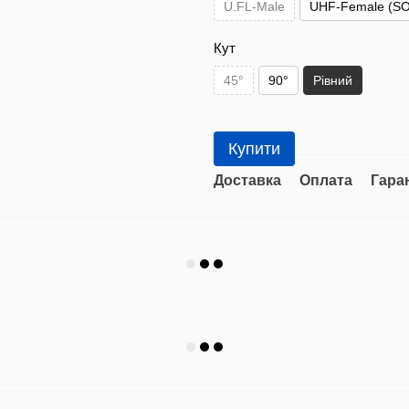
U.FL-Male
UHF-Female (SO
Кут
45°
90°
Рівний
Купити
Доставка
Оплата
Гара