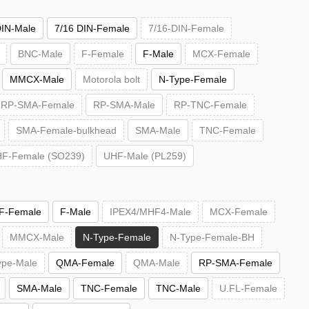
DIN-Male
7/16 DIN-Female
7/16-DIN-Female
BNC-Male
F-Female
F-Male
MCX-Female
MMCX-Male
Motorola bolt
N-Type-Female
RP-SMA-Female
RP-SMA-Male
RP-TNC-Female
SMA-Female-bulkhead
SMA-Male
TNC-Female
F-Female (SO239)
UHF-Male (PL259)
F-Female
F-Male
IPEX4/MHF4-Male
MCX-Female
MMCX-Male
N-Type-Female
N-Type-Female-BH
ype-Male
QMA-Female
QMA-Male
RP-SMA-Female
SMA-Male
TNC-Female
TNC-Male
U.FL-Female