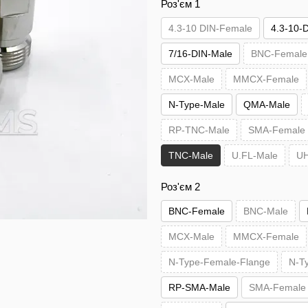
Роз'єм 1
4.3-10 DIN-Female
4.3-10-
7/16-DIN-Male
BNC-Female
MCX-Male
MMCX-Female
N-Type-Male
QMA-Male
RP-TNC-Male
SMA-Female
TNC-Male
U.FL-Male
UH
Роз'єм 2
BNC-Female
BNC-Male
MCX-Male
MMCX-Female
N-Type-Female-Flange
N-T
RP-SMA-Male
SMA-Female